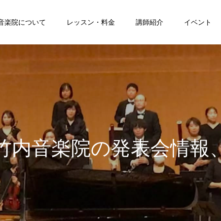
音楽院について
レッスン・料金
講師紹介
イベント
竹
内
音
楽
院
の
発
表
会
情
報
学
院
講
師
・
関
係
者