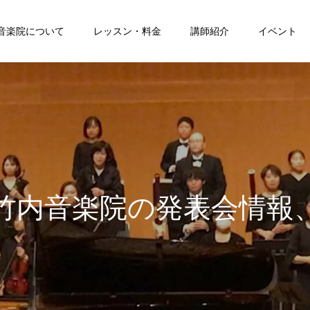
音楽院について
レッスン・料金
講師紹介
イベント
竹
内
音
楽
院
の
発
表
会
情
報
学
院
講
師
・
関
係